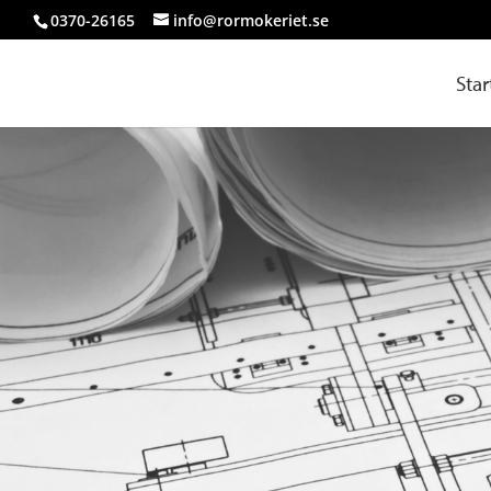
0370-26165
info@rormokeriet.se
Star